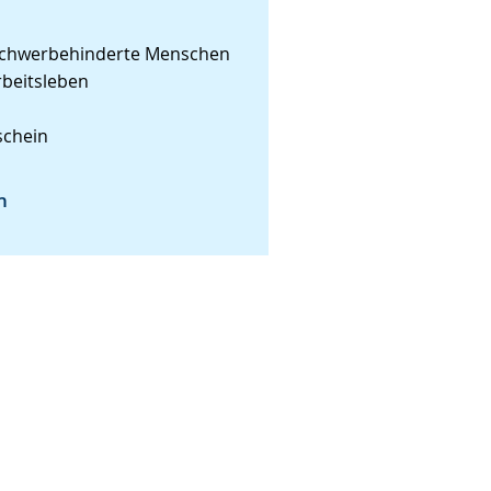
schwerbehinderte Menschen
rbeitsleben
chein
n