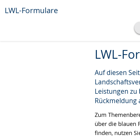
LWL-Formulare
Transkript anzeigen
Zur
Aktiviere
Ein
Abspielen
Pausieren
LWL-Fo
Leichten
Audio-
Video
Sprache
Unterstützung.
in
Auf diesen Sei
wechseln.
Deutscher
Gebärdensprach
Landschaftsve
wird
Leistungen zu
angezeigt.
Rückmeldung a
Zum Themenbereic
über die blauen 
finden, nutzen S