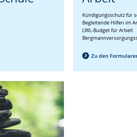
Sprache
Unterstützung.
in
wechseln.
Deutscher
Kündigungsschutz für 
Gebärdensprache
Begleitende Hilfen im A
wird
LWL-Budget für Arbeit
angezeigt.
Bergmannversorgungss
Zu den Formulare