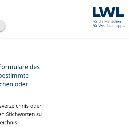
 Formulare des
 bestimmte
ichen oder
sverzeichnis oder
en Stichworten zu
eichnis.