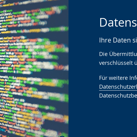
Zur
Aktiviere
Ein
Datens
Leichten
Audio-
Video
Sprache
Unterstützung.
in
Ihre Daten s
wechseln.
Deutscher
Gebärdenspra
Die Übermittlu
wird
verschlüsselt 
angezeigt.
Für weitere In
Datenschutzer
Datenschutzbe