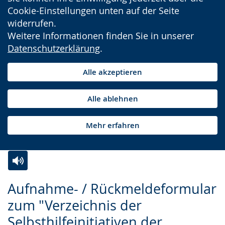
Cookie-Einstellungen unten auf der Seite
widerrufen.
Weitere Informationen finden Sie in unserer
Datenschutzerklärung
.
Alle akzeptieren
Alle ablehnen
Mehr erfahren
Zur
Aktiviere
Ein
Aufnahme- / Rückmeldeformular
Leichten
Audio-
Video
zum "Verzeichnis der
Sprache
Unterstützung.
in
Selbsthilfeinitiativen der
wechseln.
Deutscher