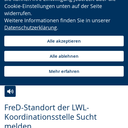
Cookie-Einstellungen unten auf der Seite
widerrufen.
Weitere Informationen finden Sie in unserer
Datenschutzerklärung
.
Alle akzeptieren
Alle ablehnen
Mehr erfahren
Zur
Aktiviere
Ein
FreD-Standort der LWL-
Leichten
Audio-
Video
Koordinationsstelle Sucht
Sprache
Unterstützung.
in
melden
wechseln.
Deutscher