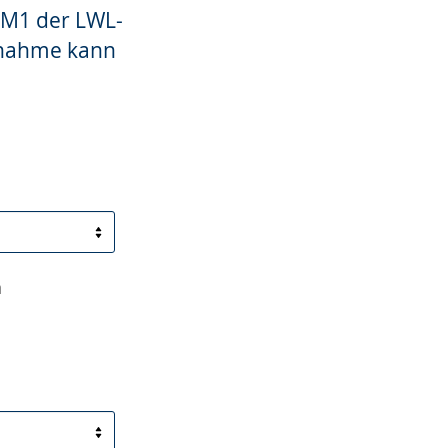
 M1 der LWL-
ufnahme kann
n