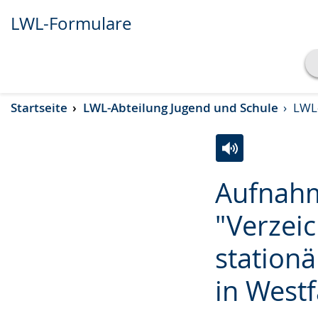
LWL-Formulare
Transkript anzeigen
Startseite
LWL-Abteilung Jugend und Schule
LWL-
Abspielen
Pausieren
Zur
Aktiviere
Ein
Aufnahm
Leichten
Audio-
Video
Sprache
Unterstützung.
in
"Verzei
wechseln.
Deutscher
stationä
Gebärdensprach
wird
in Westf
angezeigt.