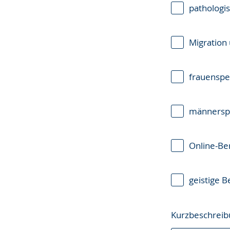
pathologi
Migration
frauenspe
männerspe
Online-Be
geistige 
Kurzbeschreib