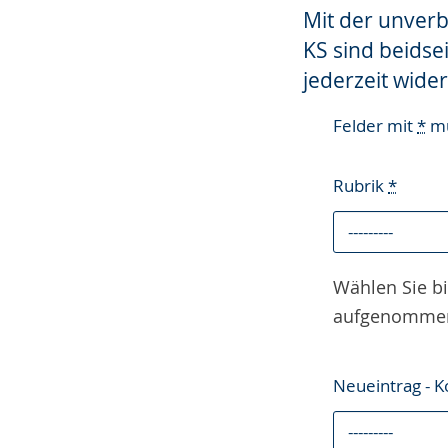
Mit der unver
KS sind beidse
jederzeit wide
Felder mit
*
mü
Rubrik
*
Wählen Sie bit
aufgenommen, 
Neueintrag - K