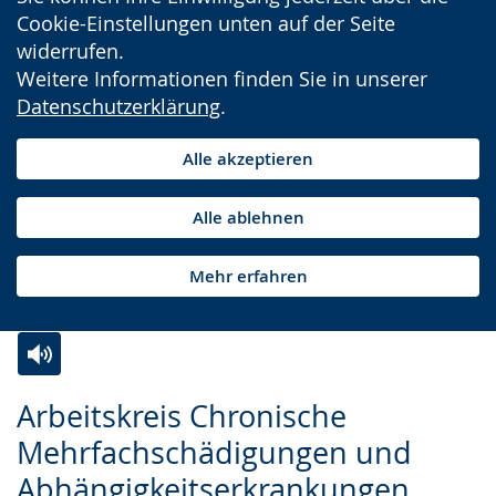
Cookie-Einstellungen unten auf der Seite
widerrufen.
Weitere Informationen finden Sie in unserer
Datenschutzerklärung
.
Alle akzeptieren
Alle ablehnen
Mehr erfahren
Zur
Aktiviere
Ein
Arbeitskreis Chronische
Leichten
Audio-
Video
Mehrfachschädigungen und
Sprache
Unterstützung.
in
Abhängigkeitserkrankungen
wechseln.
Deutscher